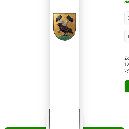
d
Za
Zo
1
vý