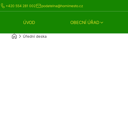
+420 554 281 002
podatelna@hornimesto.cz
ÚVOD
OBECNÍ ÚŘAD
Úřední deska