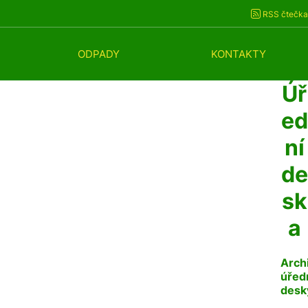
RSS čtečka
ODPADY
KONTAKTY
Úř
ed
ní
de
sk
a
Arch
úřed
desk