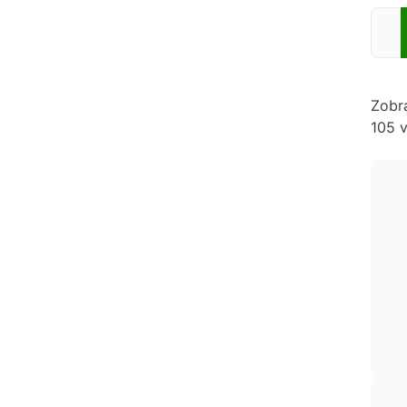
Zadej
Zobr
105 