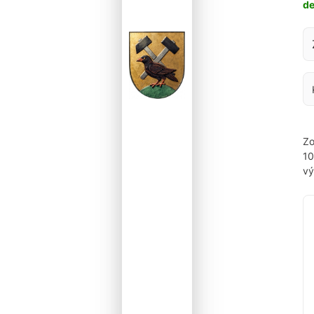
d
Za
Zo
1
vý