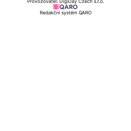
Provozovatel: DigiDay Czech s.r.o.
Redakční systém QARO