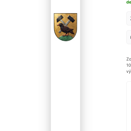
d
Za
Zo
1
vý