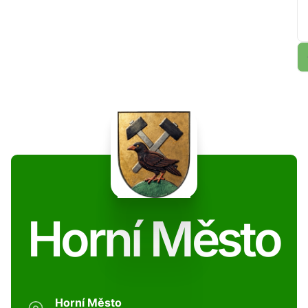
Horní Město
Horní Město