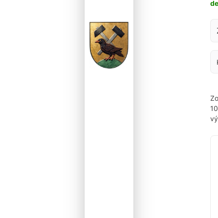
d
Za
Zo
1
vý