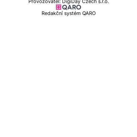
Provozovatel: DigiDay Czech s.r.o.
Redakční systém QARO