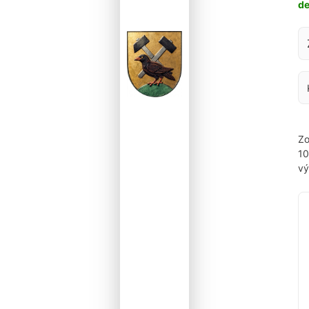
d
Za
Zo
1
vý