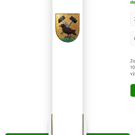
d
Za
Zo
1
vý