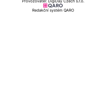
Provozovatel: DigiDay Czech s.r.o.
Redakční systém QARO