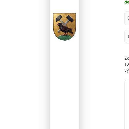
d
Za
Zo
1
vý