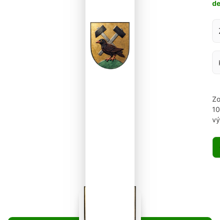
d
Za
Zo
1
vý