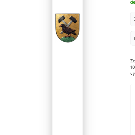
d
Za
Zo
1
vý