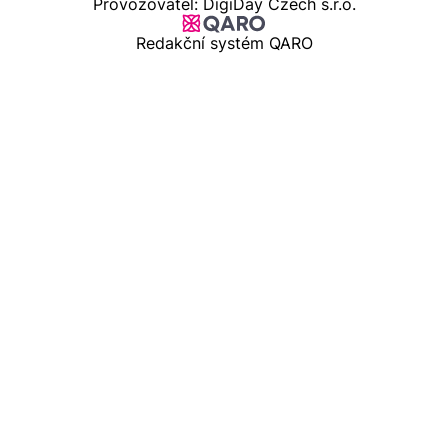
Provozovatel: DigiDay Czech s.r.o.
Redakční systém QARO