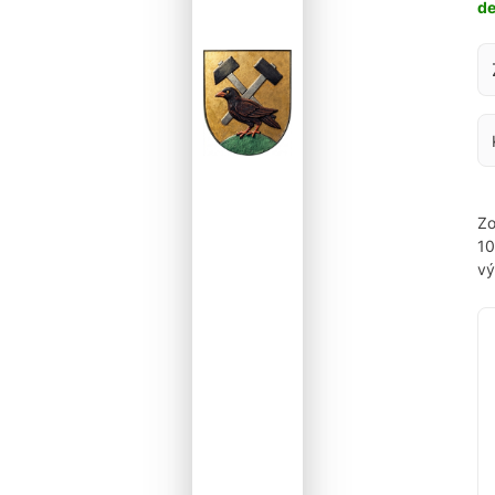
d
Za
Zo
1
vý