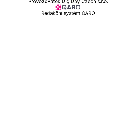
Provozovatel: DigiDay Czech s.r.o.
Redakční systém QARO