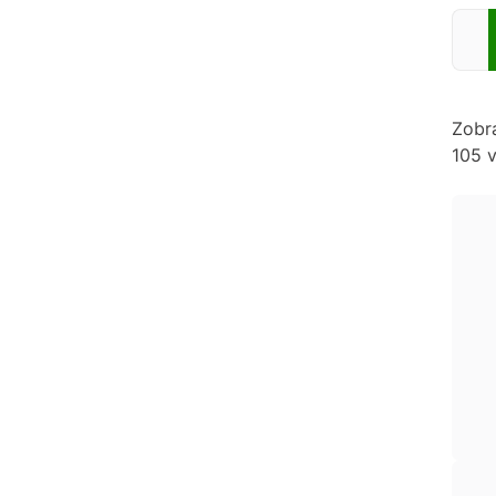
Zadej
Zobr
105 