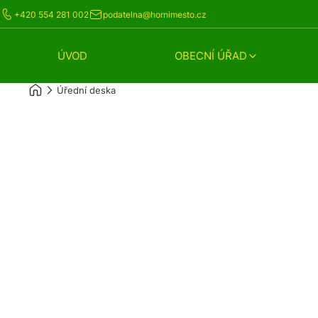
+420 554 281 002
podatelna@hornimesto.cz
ÚVOD
OBECNÍ ÚŘAD
Úřední deska