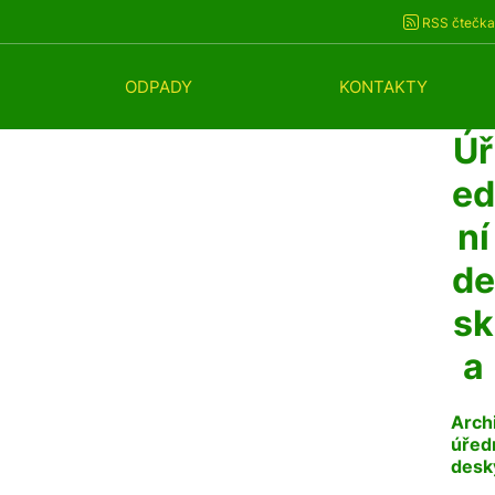
RSS čtečka
ODPADY
KONTAKTY
Úř
ed
ní
de
sk
a
Arch
úřed
desk