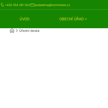
+420 554 281 002
podatelna@hornimesto.cz
ÚVOD
OBECNÍ ÚŘAD
Úřední deska