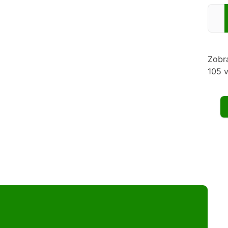
Zadej
Zobr
105 