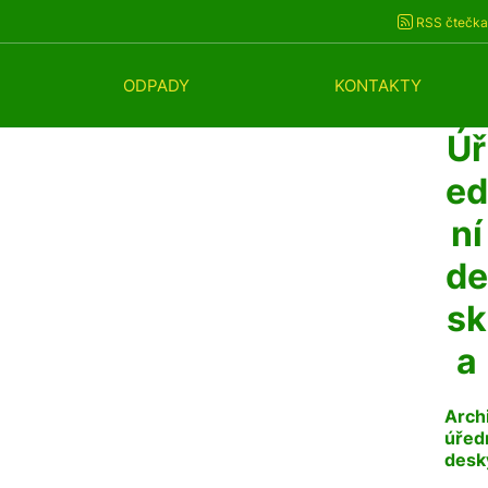
RSS čtečka
ODPADY
KONTAKTY
Úř
ed
ní
de
sk
a
Arch
úřed
desk