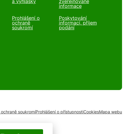
a vyhlášky
zveřejňované
informace
Prohlášení o
Poskytování
ochraně
informací, příjem
soukromí
podání
o ochraně soukromí
Prohlášení o přístupnosti
Cookies
Mapa webu