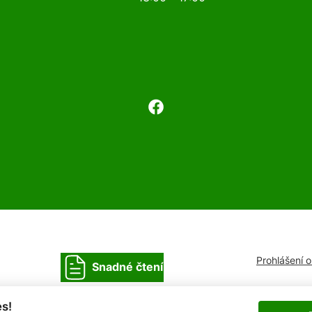
Prohlášení 
Snadné čtení
s!