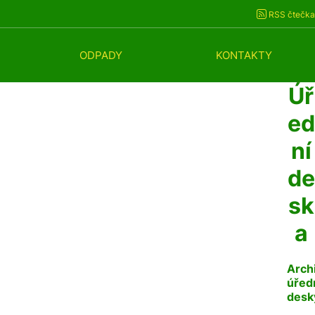
RSS čtečka
ODPADY
KONTAKTY
Úř
ed
ní
de
sk
a
Arch
úřed
desk