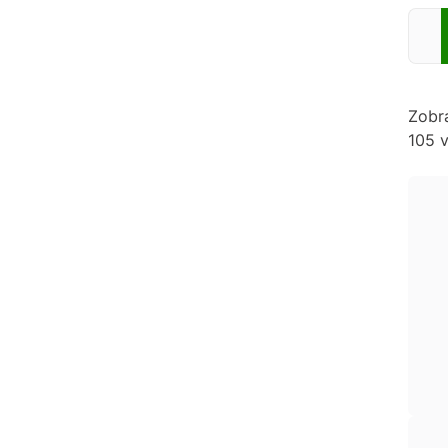
Zadej
Zobr
105 