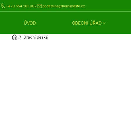
+420 554 281 002
podatelna@hornimesto.cz
ÚVOD
OBECNÍ ÚŘAD
Úřední deska