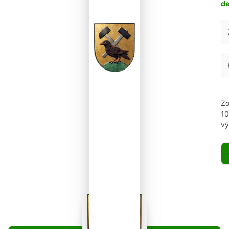
d
Za
Zo
1
vý