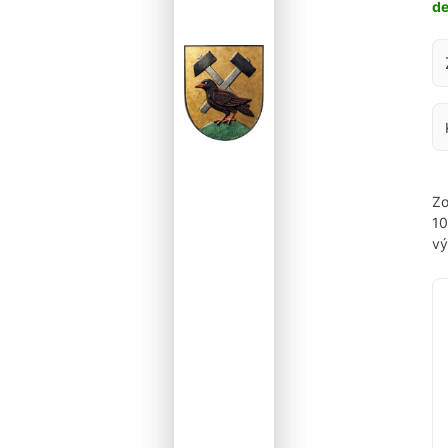
d
Za
Zo
1
vý