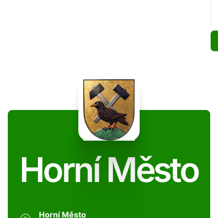
Horní Město
Horní Město