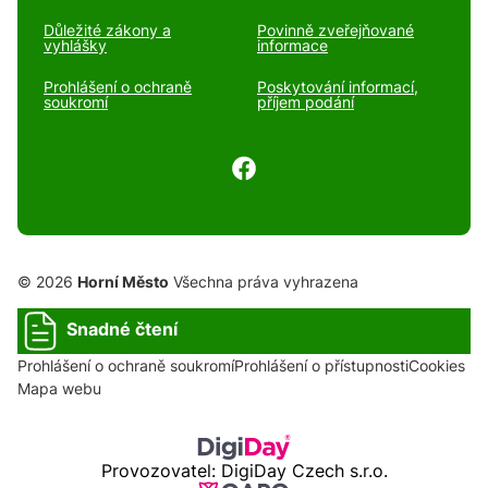
Důležité zákony a
Povinně zveřejňované
vyhlášky
informace
Prohlášení o ochraně
Poskytování informací,
soukromí
příjem podání
© 2026
Horní Město
Všechna práva vyhrazena
Snadné čtení
Prohlášení o ochraně soukromí
Prohlášení o přístupnosti
Cookies
Mapa webu
Provozovatel: DigiDay Czech s.r.o.