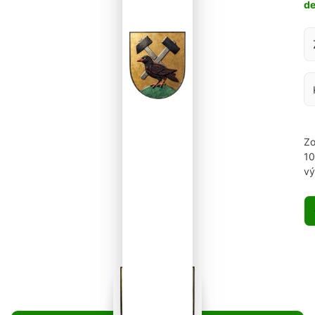
d
Za
Zo
1
vý