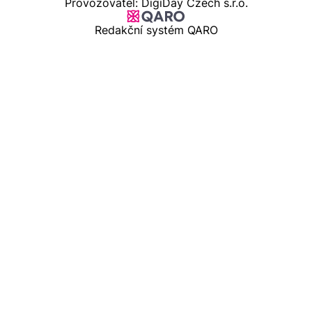
Provozovatel: DigiDay Czech s.r.o.
Redakční systém QARO