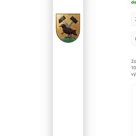
d
Za
Zo
1
vý