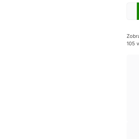
Zadej
Zobr
105 