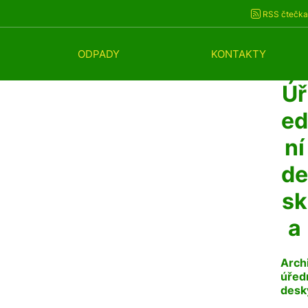
RSS čtečka
ODPADY
KONTAKTY
Úř
ed
ní
de
sk
a
Arch
úřed
desk