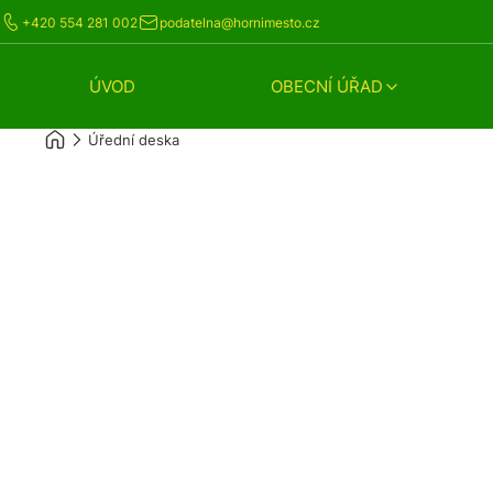
+420 554 281 002
podatelna@hornimesto.cz
ÚVOD
OBECNÍ ÚŘAD
Úřední deska