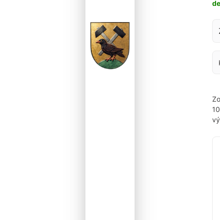
d
Za
Zo
1
vý