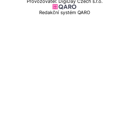
Provozovatel: DigiDay Czech s.r.o.
Redakční systém QARO