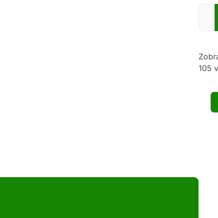
Zadej
Zobr
105 