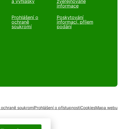
a vyhlášky
zveřejňované
informace
Prohlášení o
Poskytování
ochraně
informací, příjem
soukromí
podání
o ochraně soukromí
Prohlášení o přístupnosti
Cookies
Mapa webu