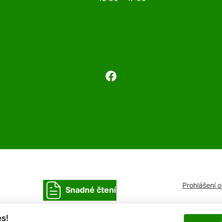
Prohlášení 
Snadné čtení
s!