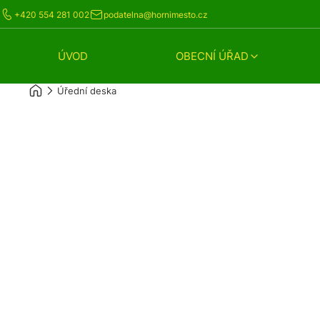
+420 554 281 002
podatelna@hornimesto.cz
ÚVOD
OBECNÍ ÚŘAD
Úřední deska