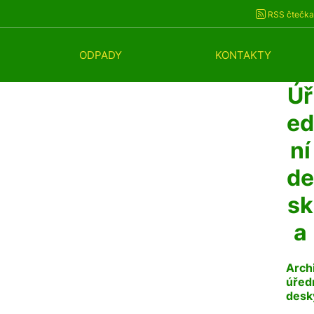
RSS čtečka
ODPADY
KONTAKTY
Úř
ed
ní
de
sk
a
Arch
úřed
desk