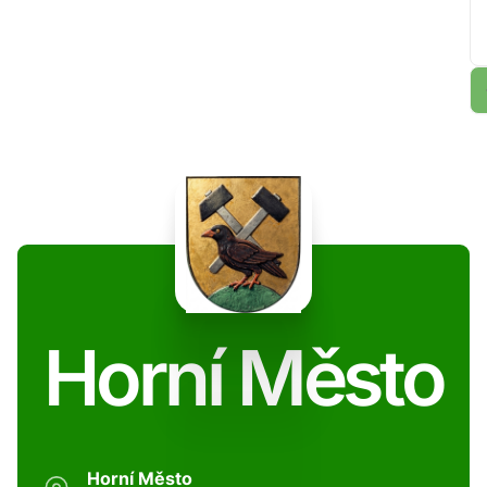
Horní Město
Horní Město