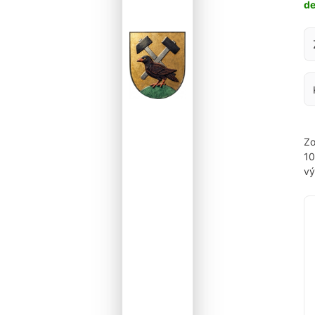
d
Za
Zo
1
vý