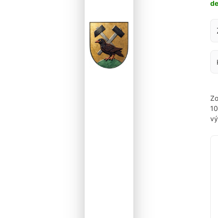
d
Za
Zo
1
vý