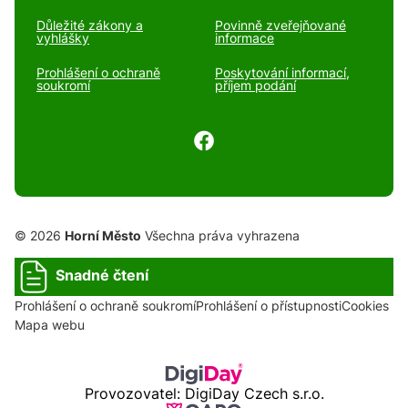
Důležité zákony a
Povinně zveřejňované
vyhlášky
informace
Prohlášení o ochraně
Poskytování informací,
soukromí
příjem podání
© 2026
Horní Město
Všechna práva vyhrazena
Snadné čtení
Prohlášení o ochraně soukromí
Prohlášení o přístupnosti
Cookies
Mapa webu
Provozovatel: DigiDay Czech s.r.o.