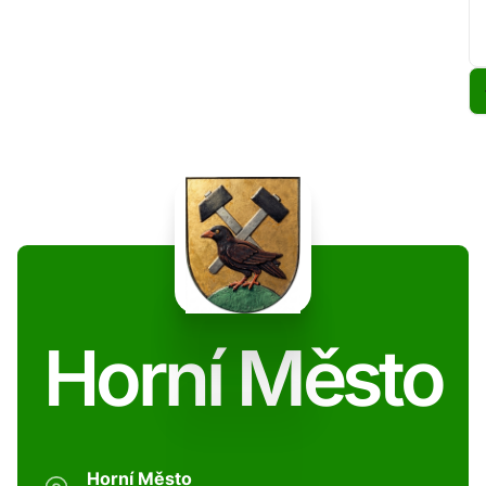
Horní Město
Horní Město