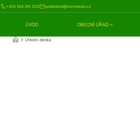
+420 554 281 002
podatelna@hornimesto.cz
ÚVOD
OBECNÍ ÚŘAD
Úřední deska