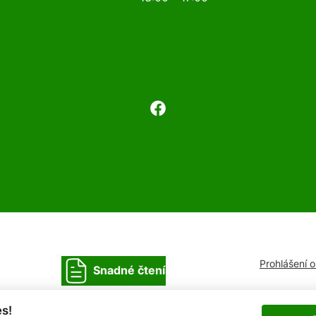
Prohlášení 
Snadné čtení
s!