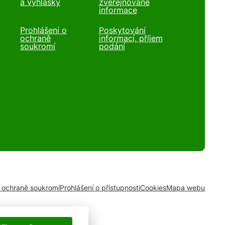
a vyhlášky
zveřejňované
informace
Prohlášení o
Poskytování
ochraně
informací, příjem
soukromí
podání
o ochraně soukromí
Prohlášení o přístupnosti
Cookies
Mapa webu