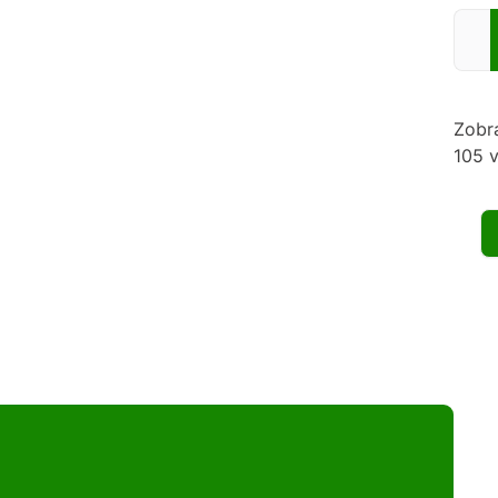
Zadej
Zobr
105 