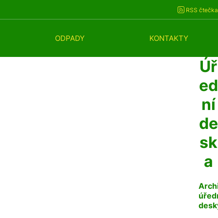
RSS čtečka
ODPADY
KONTAKTY
Úř
ed
ní
de
sk
a
Arch
úřed
desk