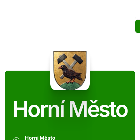
Horní Město
Horní Město