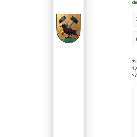
d
Za
Zo
1
vý