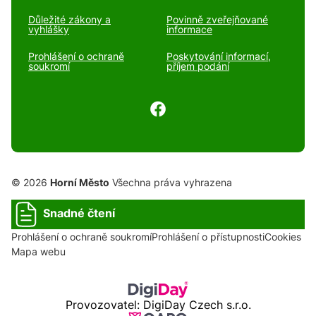
Důležité zákony a
Povinně zveřejňované
vyhlášky
informace
Prohlášení o ochraně
Poskytování informací,
soukromí
příjem podání
© 2026
Horní Město
Všechna práva vyhrazena
Snadné čtení
Prohlášení o ochraně soukromí
Prohlášení o přístupnosti
Cookies
Mapa webu
Provozovatel: DigiDay Czech s.r.o.