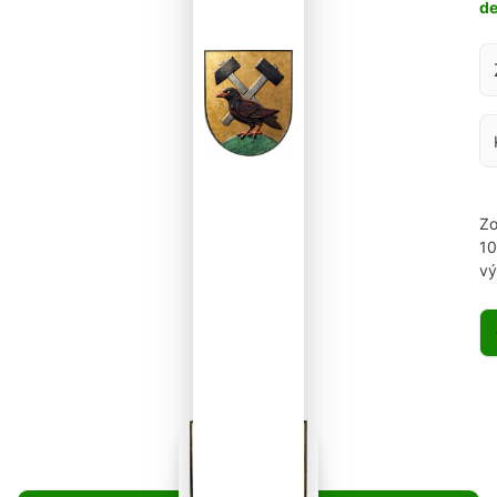
d
Za
Zo
1
vý