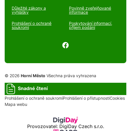
Důležité zákony a
Povinně zveřejňované
vyhlášky
informace
Prohlášení o ochraně
Poskytování informací,
soukromí
příjem podání
© 2026
Horní Město
Všechna práva vyhrazena
Snadné čtení
Prohlášení o ochraně soukromí
Prohlášení o přístupnosti
Cookies
Mapa webu
Provozovatel: DigiDay Czech s.r.o.