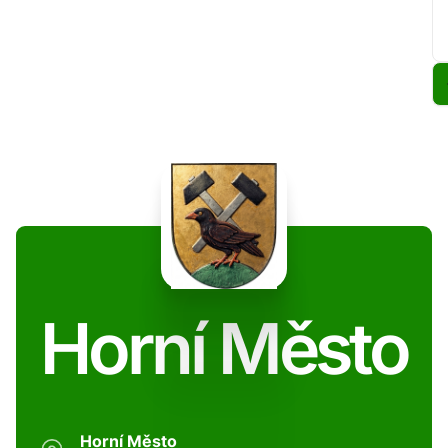
Horní Město
Horní Město