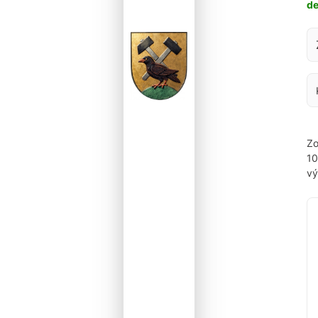
d
Za
Zo
1
vý