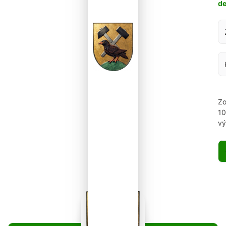
d
Za
Zo
1
vý