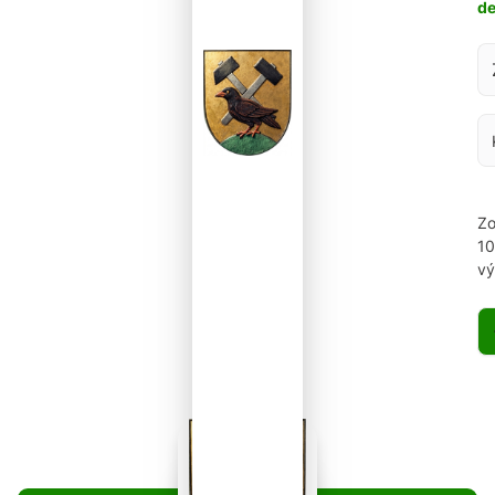
d
Za
Zo
1
vý