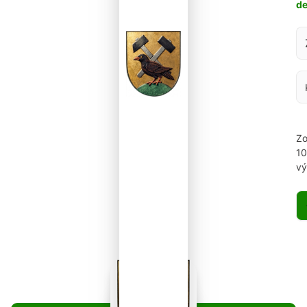
d
Za
Zo
1
vý