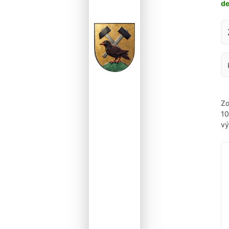
d
Za
Zo
1
vý