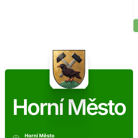
Horní Město
Horní Město