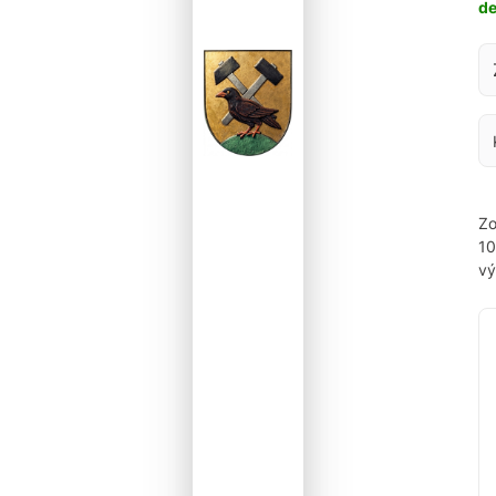
d
Za
Zo
1
vý