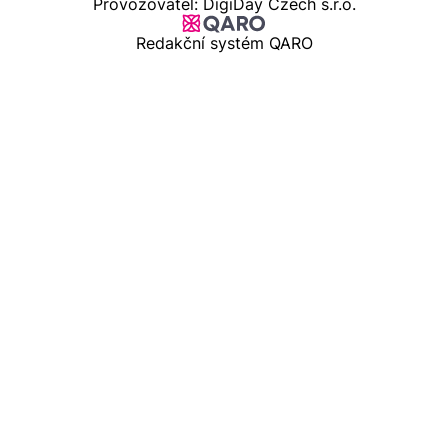
Provozovatel: DigiDay Czech s.r.o.
Redakční systém QARO