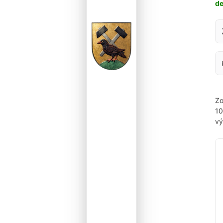
d
Za
Zo
1
vý