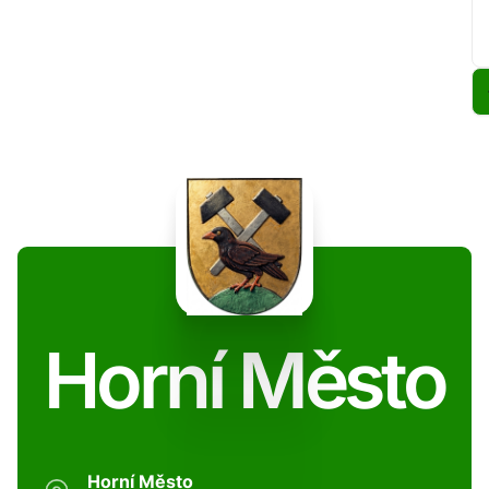
Horní Město
Horní Město