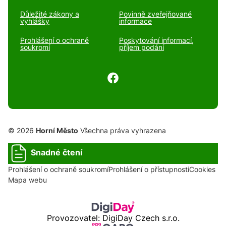
Důležité zákony a
Povinně zveřejňované
vyhlášky
informace
Prohlášení o ochraně
Poskytování informací,
soukromí
příjem podání
© 2026
Horní Město
Všechna práva vyhrazena
Snadné čtení
Prohlášení o ochraně soukromí
Prohlášení o přístupnosti
Cookies
Mapa webu
Provozovatel: DigiDay Czech s.r.o.