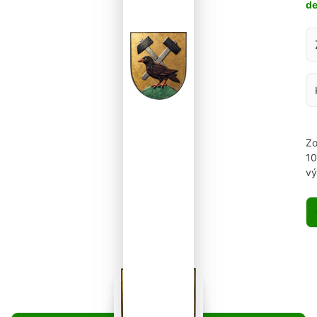
d
Za
Zo
1
vý