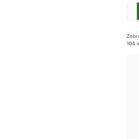
Zadej
Zobr
104 