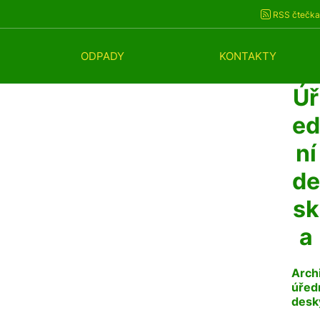
RSS čtečka
ODPADY
KONTAKTY
Úř
ed
ní
de
sk
a
Arch
úřed
desk