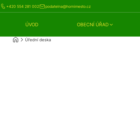
+420 554 281 002
podatelna@hornimesto.cz
ÚVOD
OBECNÍ ÚŘAD
Úřední deska