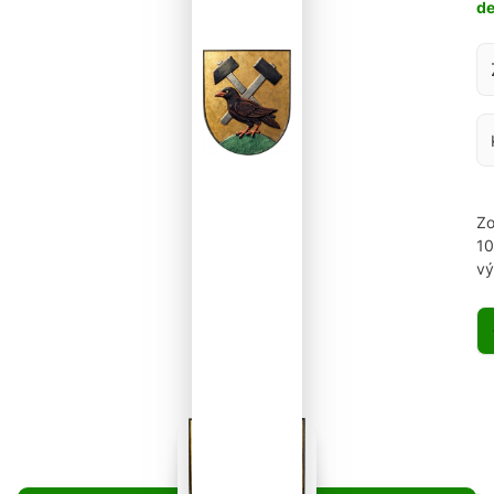
d
Za
Zo
1
vý