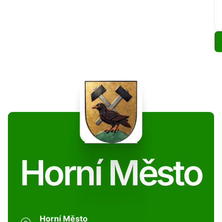
Horní Město
Horní Město