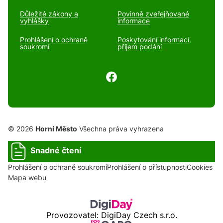
Důležité zákony a
Povinně zveřejňované
vyhlášky
informace
Prohlášení o ochraně
Poskytování informací,
soukromí
příjem podání
© 2026
Horní Město
Všechna práva vyhrazena
Snadné čtení
Prohlášení o ochraně soukromí
Prohlášení o přístupnosti
Cookies
Mapa webu
Provozovatel: DigiDay Czech s.r.o.