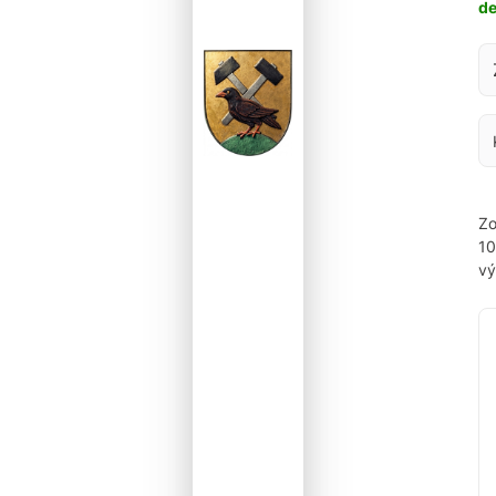
d
Za
Zo
1
vý