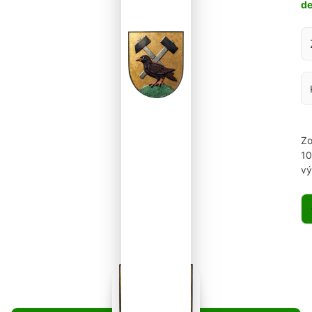
d
Za
Zo
1
vý