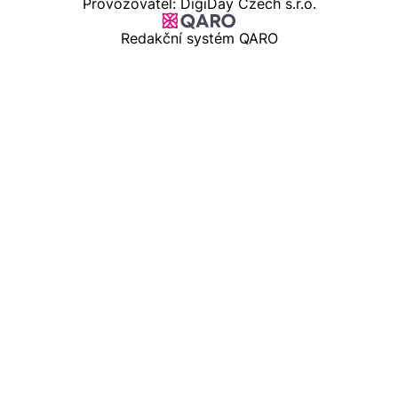
Provozovatel: DigiDay Czech s.r.o.
Redakční systém QARO