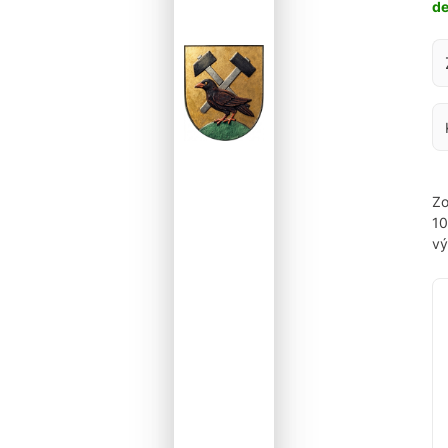
d
Za
Zo
1
vý