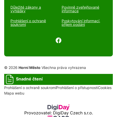
Důležité zákony a
Povinně zveřejňované
vyhlášky
informace
Prohlášení o ochraně
Poskytování informací,
soukromí
příjem podání
© 2026
Horní Město
Všechna práva vyhrazena
Snadné čtení
Prohlášení o ochraně soukromí
Prohlášení o přístupnosti
Cookies
Mapa webu
Provozovatel: DigiDay Czech s.r.o.