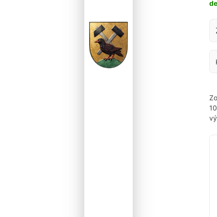
d
Za
Zo
1
vý