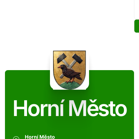
Horní Město
Horní Město