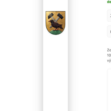
d
Za
Zo
1
vý