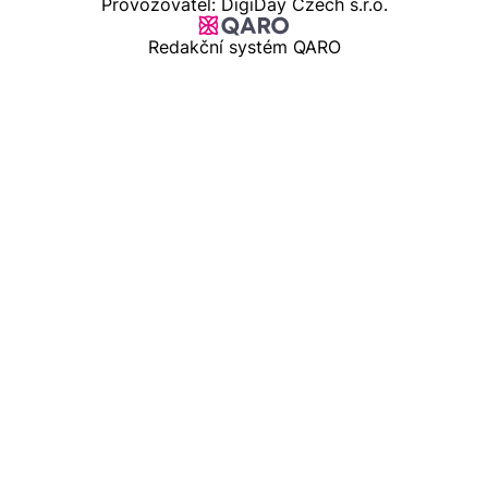
Provozovatel: DigiDay Czech s.r.o.
Redakční systém QARO