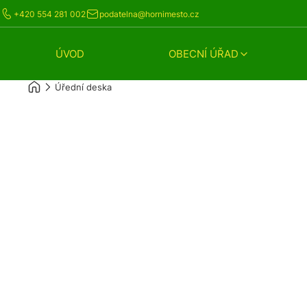
+420 554 281 002
podatelna@hornimesto.cz
ÚVOD
OBECNÍ ÚŘAD
Úřední deska