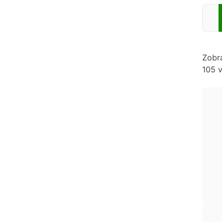
Zadej
Zobr
105 