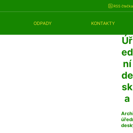
RSS čtečka
ODPADY
KONTAKTY
Úř
ed
ní
de
sk
a
Arch
úřed
desk