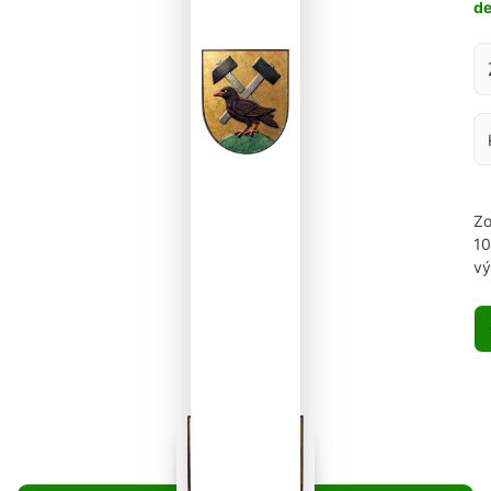
d
Za
Zo
1
vý