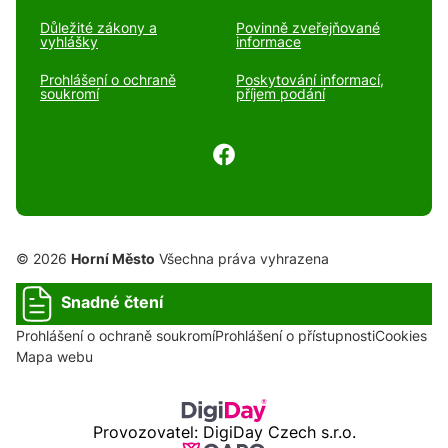
Důležité zákony a
Povinně zveřejňované
vyhlášky
informace
Prohlášení o ochraně
Poskytování informací,
soukromí
příjem podání
© 2026
Horní Město
Všechna práva vyhrazena
Snadné čtení
Prohlášení o ochraně soukromí
Prohlášení o přístupnosti
Cookies
Mapa webu
Provozovatel: DigiDay Czech s.r.o.