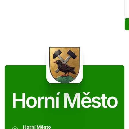
Horní Město
Horní Město