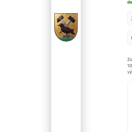
d
Za
Zo
1
vý