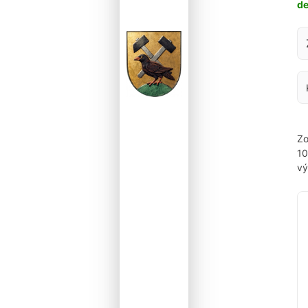
d
Za
Zo
1
vý