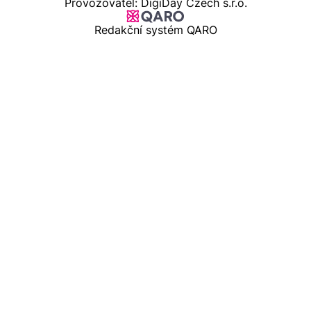
Provozovatel: DigiDay Czech s.r.o.
Redakční systém QARO