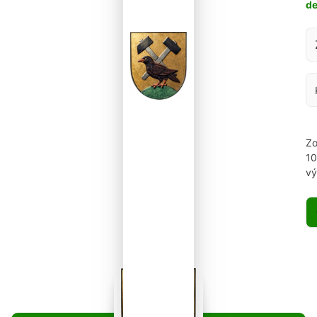
d
Za
Zo
1
vý