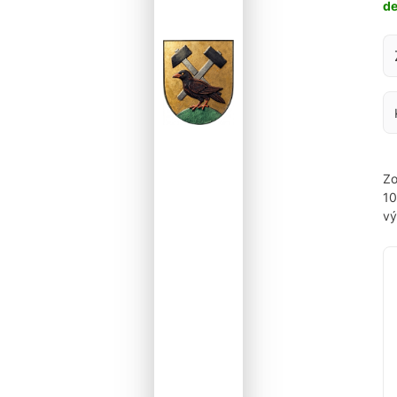
d
Za
Zo
1
vý