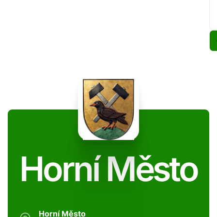
Horní Město
Horní Město