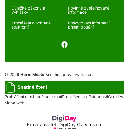
Důležité zákony a
Povinně zveřejňované
vyhlášky
informace
Prohlášení o ochraně
Poskytování informací,
soukromí
příjem podání
© 2026
Horní Město
Všechna práva vyhrazena
Snadné čtení
Prohlášení o ochraně soukromí
Prohlášení o přístupnosti
Cookies
Mapa webu
Provozovatel: DigiDay Czech s.r.o.