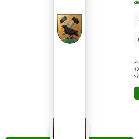
d
Za
Zo
1
vý