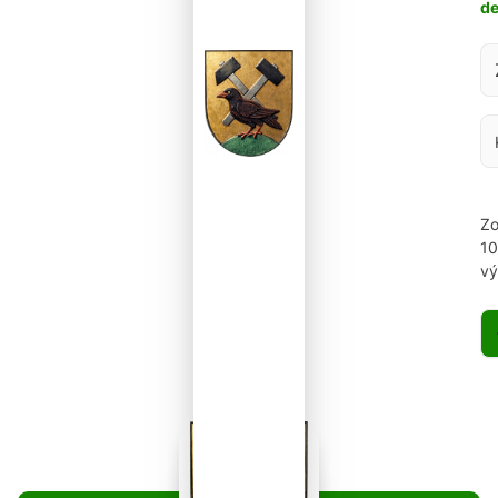
d
Za
Zo
1
vý