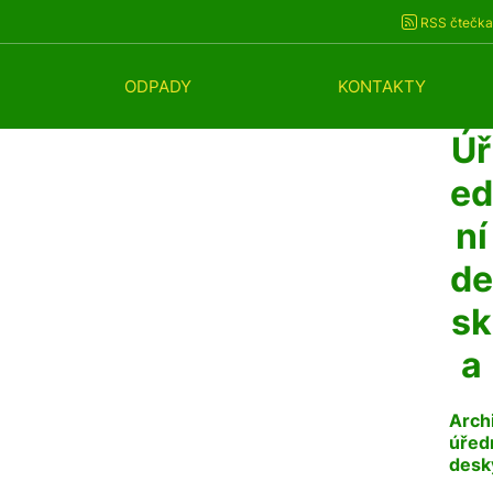
RSS čtečka
ODPADY
KONTAKTY
Úř
ed
ní
de
sk
a
Arch
úřed
desk