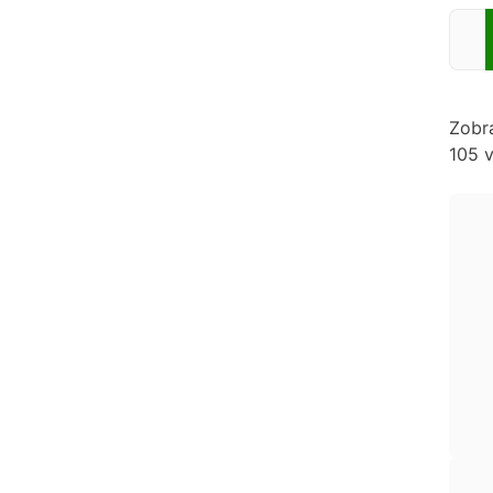
Zadej
Zobr
105 