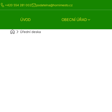
+420 554 281 002
podatelna@hornimesto.cz
ÚVOD
OBECNÍ ÚŘAD
Úřední deska